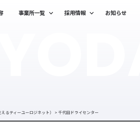
容
事業所一覧
採用情報
お知らせ
IYOD
本社物流センター
先輩社員の声
広島東物流センター
福利厚生
広島東第2センター
新卒採用
五日市物流センター
中途採用
定温物流センター
西部第1物流センター
西部第2物流センター
広島西物流センター
広島西風新都物流センター
支えるティーユーロジネット）
>
千代田ドライセンター
千代田ドライセンター
岡山物流センター